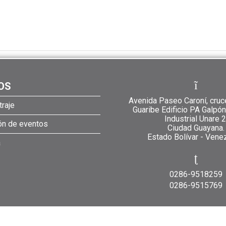
OS
Avenida Paseo Caroní, cruc
raje
Guaribe Edificio PA Galpó
Industrial Unare 2
ión de eventos
Ciudad Guayana.
Estado Bolívar - Vene
a
0286-9518259
0286-9515769