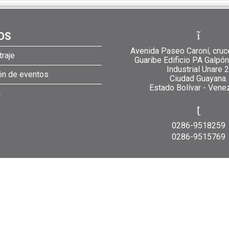
OS
Avenida Paseo Caroní, cruc
raje
Guaribe Edificio PA Galpó
Industrial Unare 2
ión de eventos
Ciudad Guayana.
Estado Bolívar - Vene
a
0286-9518259
0286-9515769