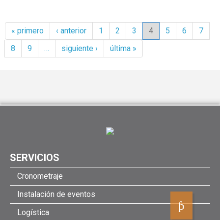
Páginas
« primero
‹ anterior
1
2
3
4
5
6
7
8
9
…
siguiente ›
última »
SERVICIOS
Cronometraje
Instalación de eventos
Logística